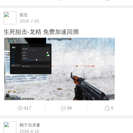
医生
2026-7-20
生死狙击-龙精 免费加速回溯
917
98
0
顾子浩亲爹
2026-4-15