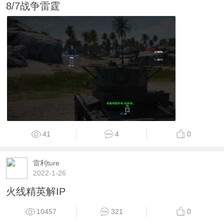
8/7战争雷霆
41
4
0
雷利ture
2022-1-26
火线精英解IP
10457
321
0