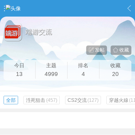
›
社区广场
›
端游交流
端游交流
发帖
收藏
今日
主题
排名
收藏
13
4999
4
20
全部
泩死狙击
(457)
CS2交流
(127)
穿越火線
(1