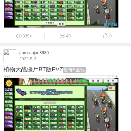
3354
49
0
guoxiaojun3980
2022-5-3
植物大战僵尸BT版PVZ
售价9金钱