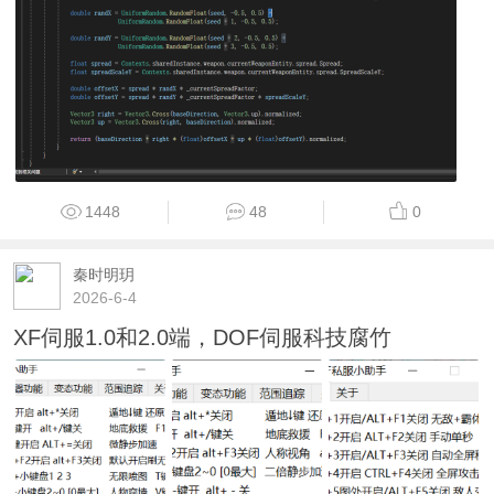
1448
48
0
秦时明玥
2026-6-4
XF伺服1.0和2.0端，DOF伺服科技腐竹