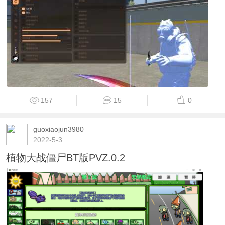
157
15
0
guoxiaojun3980
2022-5-3
植物大战僵尸BT版PVZ.0.2