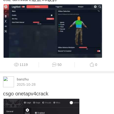
1119
50
0
banzhu
2025-10-28
csgo onetapv4crack