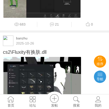
683
21
0
banzhu
2025-10-26
cs2\Fluxity有换肤.dll
排序
导航
发帖
首页
论坛
搜索
我的