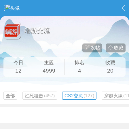
›
社区广场
›
端游交流
端游交流
发帖
收藏
今日
主题
排名
收藏
12
4999
4
20
全部
泩死狙击
(457)
CS2交流
(127)
穿越火線
(1