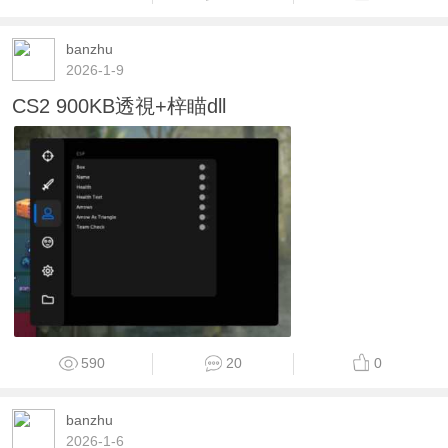
banzhu
2026-1-9
CS2 900KB透視+梓瞄dll
590
20
0
banzhu
2026-1-6