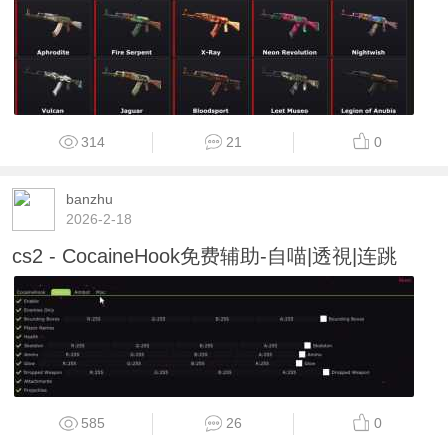
314
21
0
banzhu
2026-2-18
cs2 - CocaineHook免费辅助-自喵|透視|连跳
585
26
0