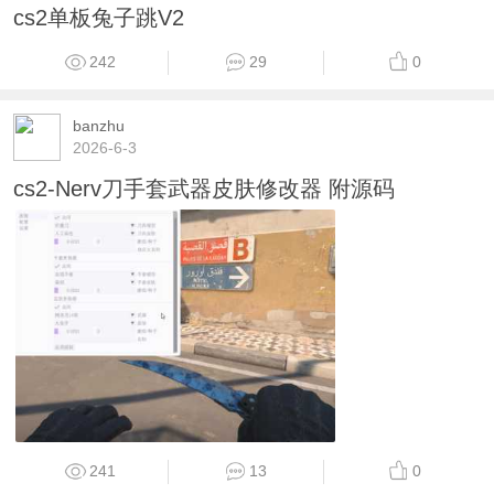
cs2单板兔子跳V2
242
29
0
banzhu
2026-6-3
cs2-Nerv刀手套武器皮肤修改器 附源码
241
13
0