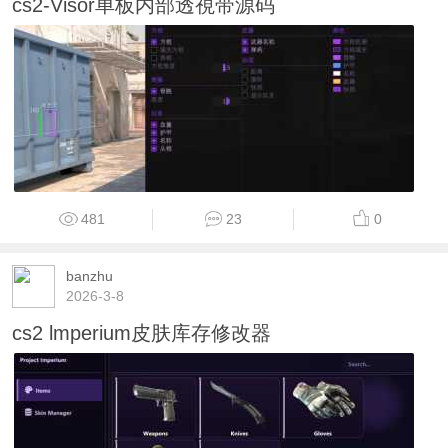
cs2-Visor单板内部透視带源码
481
23
0
banzhu
2026-3-8
cs2 lmperium皮肤库存修改器