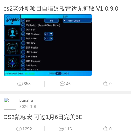
cs2老外新项目自喵透視雷达无扩散 V1.0.9.0
858
46
0
banzhu
2026-1-6
CS2鼠标宏 可过1月6日完美5E
1292
116
0