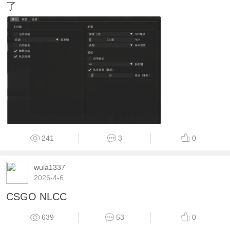
了
241
3
0
wula1337
2026-4-6
CSGO NLCC
639
53
0