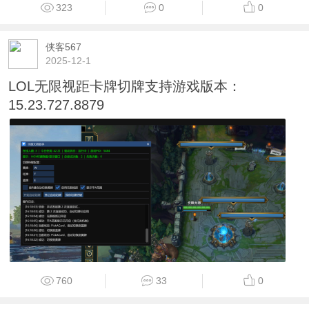
323
0
0
侠客567
2025-12-1
LOL无限视距卡牌切牌支持游戏版本：
15.23.727.8879
760
33
0