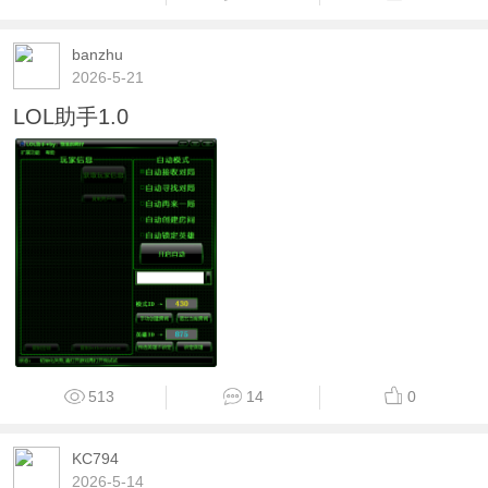
banzhu
2026-5-21
LOL助手1.0
513
14
0
KC794
2026-5-14