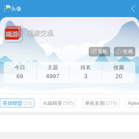
›
社区广场
›
端游交流
端游交流
发帖
收藏
今日
主题
排名
收藏
69
4997
3
20
英雄聯盟
(23)
火線精英
(585)
单机长期
(276)
Ape