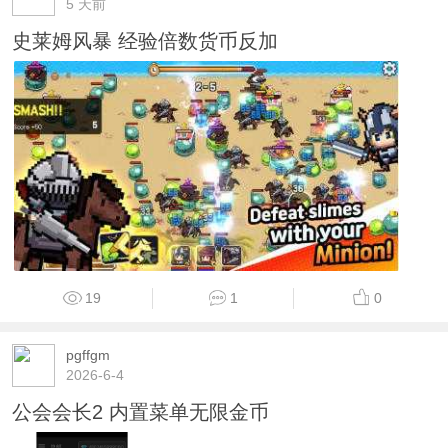
5 天前
史莱姆风暴 经验倍数货币反加
19
1
0
pgffgm
2026-6-4
公会会长2 内置菜单无限金币