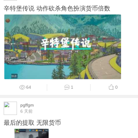
辛特堡传说 动作砍杀角色扮演货币倍数
64
1
0
pgffgm
6 天前
最后的提取 无限货币