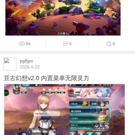
94
5
0
pgffgm
2026-5-22
亘古幻想v2.0 内置菜单无限灵力