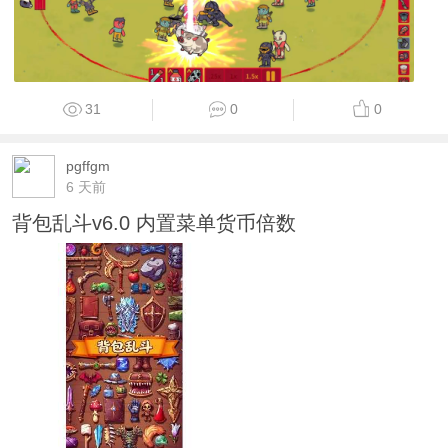
31
0
0
pgffgm
6 天前
背包乱斗v6.0 内置菜单货币倍数