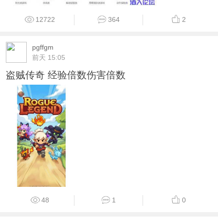
12722
364
2
pgffgm
前天 15:05
盗贼传奇 经验倍数伤害倍数
48
1
0