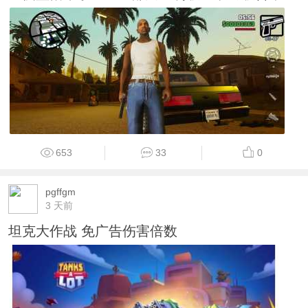
653
33
0
pgffgm
3 天前
坦克大作战 免广告伤害倍数