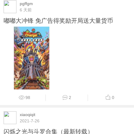
pgffgm
6 天前
嘟嘟大冲锋 免广告得奖励开局送大量货币
98
2
0
xiaoqiqit
2021-7-26
闪烁之光与斗罗合集（最新转载）