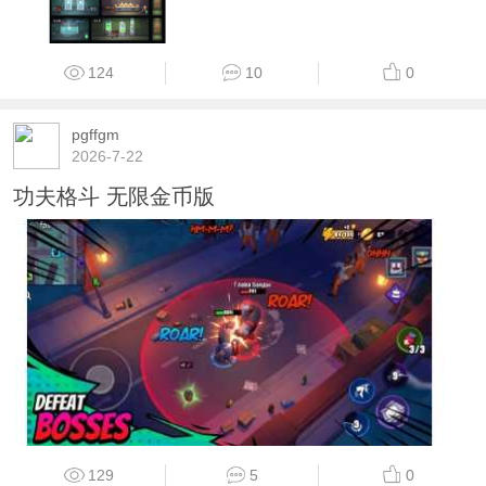
124
10
0
pgffgm
2026-7-22
功夫格斗 无限金币版
129
5
0