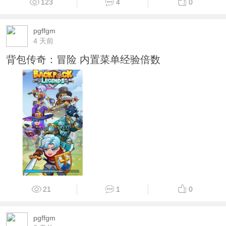
123
4
0
pgffgm
4 天前
背包传奇：冒险 内置菜单经验倍数
21
1
0
pgffgm