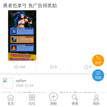
勇者也拿弓 免广告得奖励
排序
134
6
0
导航
pgffgm
2025-12-24
植物大战僵尸金铲铲 3.2最新版内置多项菜单
发帖
首页
论坛
搜索
我的