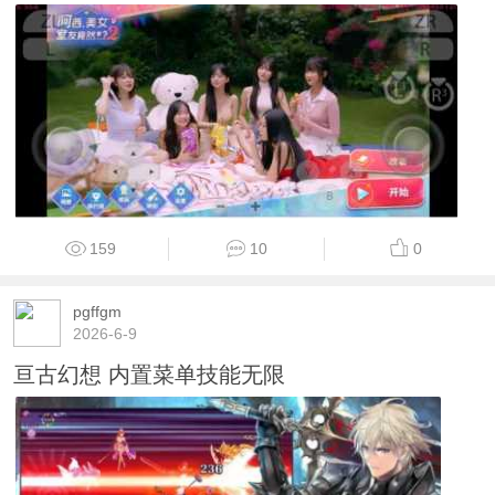
159
10
0
pgffgm
2026-6-9
亘古幻想 内置菜单技能无限