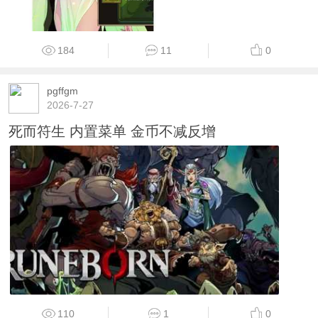
184
11
0
pgffgm
2026-7-27
死而符生 内置菜单 金币不减反增
110
1
0