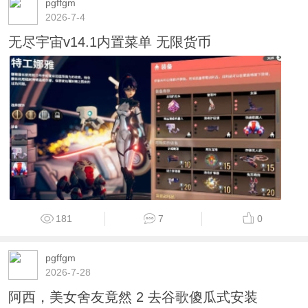
pgffgm
2026-7-4
无尽宇宙v14.1内置菜单 无限货币
181
7
0
pgffgm
2026-7-28
阿西，美女舍友竟然 2 去谷歌傻瓜式安装