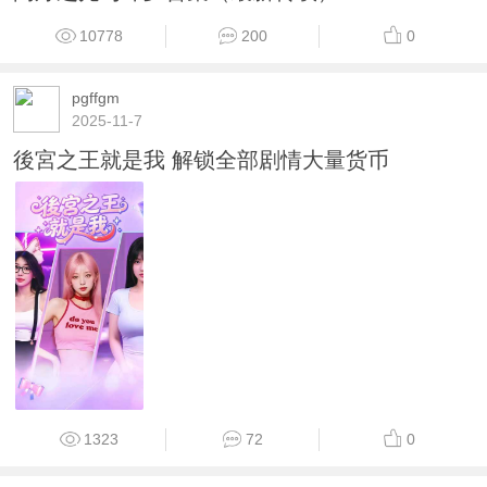
10778
200
0
pgffgm
2025-11-7
後宮之王就是我 解锁全部剧情大量货币
1323
72
0