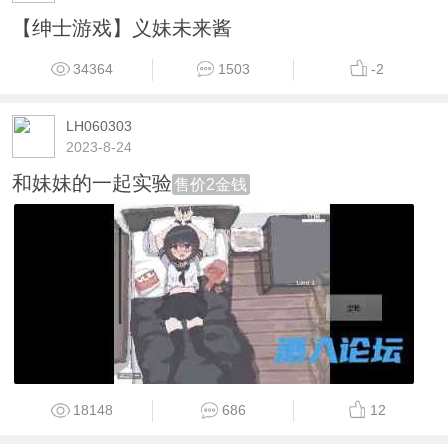
【绅士游戏】义妹未来酱
34364
1503
-2
LH060303
2023-8-24
和妹妹的一起实验
售价2金钱
18148
686
12