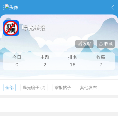
›
社区事务
›
曝光举报
曝光举报
发帖
收藏
今日
主题
排名
收藏
0
2
18
7
全部
曝光骗子
(2)
举报帖子
其他发布