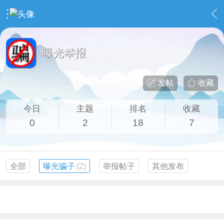
›
社区事务
›
曝光举报
曝光举报
发帖
收藏
今日
主题
排名
收藏
0
2
18
7
全部
曝光骗子
(2)
举报帖子
其他发布