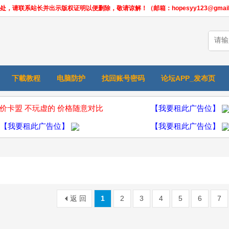
联系站长并出示版权证明以便删除，敬请谅解！（邮箱：hopesyy123@gmail.
下載教程
电脑防护
找回账号密码
论坛APP_发布页
价卡盟 不玩虚的 价格随意对比
【我要租此广告位】
【我要租此广告位】
【我要租此广告位】
返 回
1
2
3
4
5
6
7