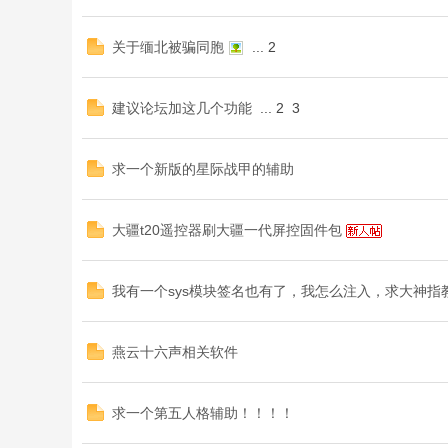
关于缅北被骗同胞
...
2
建议论坛加这几个功能
...
2
3
求一个新版的星际战甲的辅助
大疆t20遥控器刷大疆一代屏控固件包
我有一个sys模块签名也有了，我怎么注入，求大神指
燕云十六声相关软件
求一个第五人格辅助！！！！