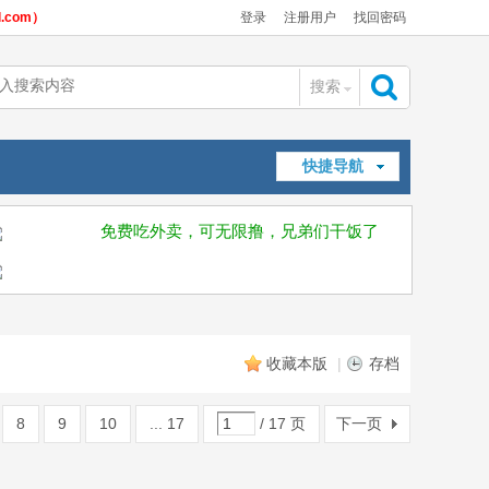
com）
登录
注册用户
找回密码
搜索
搜
快捷导航
索
免费吃外卖，可无限撸，兄弟们干饭了
收藏本版
|
存档
8
9
10
... 17
/ 17 页
下一页