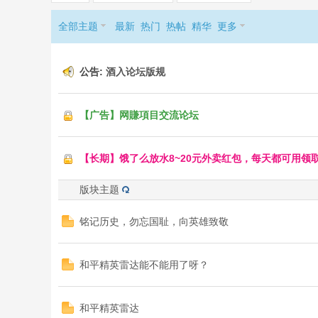
全部主题
最新
热门
热帖
精华
更多
公告:
酒入论坛版规
【广告】网賺項目交流论坛
【长期】饿了么放水8~20元外卖红包，每天都可用领
版块主题
铭记历史，勿忘国耻，向英雄致敬
和平精英雷达能不能用了呀？
和平精英雷达