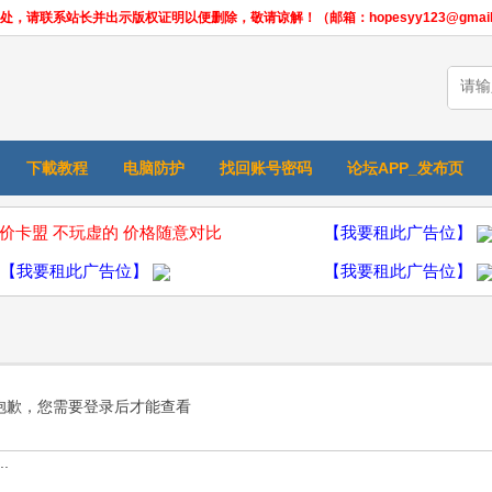
联系站长并出示版权证明以便删除，敬请谅解！（邮箱：hopesyy123@gmail.
下載教程
电脑防护
找回账号密码
论坛APP_发布页
价卡盟 不玩虚的 价格随意对比
【我要租此广告位】
【我要租此广告位】
【我要租此广告位】
抱歉，您需要登录后才能查看
.