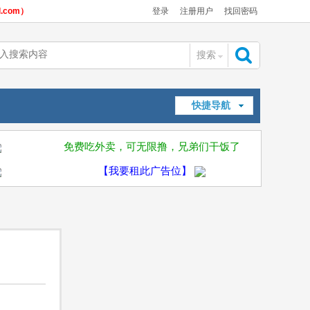
com）
登录
注册用户
找回密码
搜索
搜
快捷导航
索
免费吃外卖，可无限撸，兄弟们干饭了
【我要租此广告位】