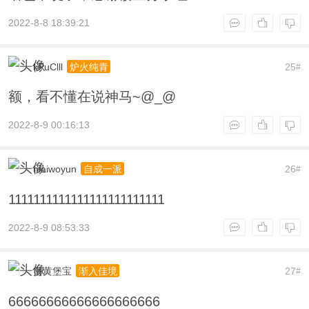
2022-8-8 18:39:21
kPuClll
25
炉火纯青
#
额，看不懂在说神马~@_@
2022-8-9 00:16:13
niaiwoyun
26
自成一派
#
1111111111111111111111111
2022-8-9 08:53:33
蟹黄堡宝
27
渐入佳境
#
66666666666666666666