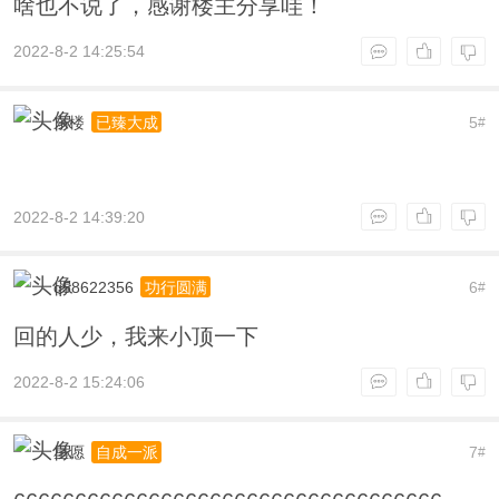
啥也不说了，感谢楼主分享哇！
2022-8-2 14:25:54
东楼
5
已臻大成
#
2022-8-2 14:39:20
q58622356
6
功行圆满
#
回的人少，我来小顶一下
2022-8-2 15:24:06
星愿
7
自成一派
#