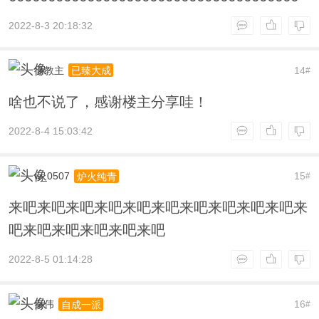
2022-8-3 20:18:32
徐教主
14
已臻大成
#
啥也不说了，感谢楼主分享哇！
2022-8-4 15:03:42
w_0507
15
炉火纯青
#
来吧来吧来吧来吧来吧来吧来吧来吧来吧来吧来
吧来吧来吧来吧来吧来吧
2022-8-5 01:14:28
秦伟
16
自成一派
#