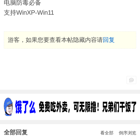
电脑防毒必备
支持WinXP-Win11
游客，如果您要查看本帖隐藏内容请
回复
全部回复
看全部
倒序浏览