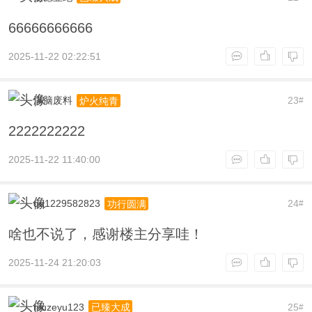
66666666666
2025-11-22 02:22:51
满脑废料
23
炉火纯青
#
2222222222
2025-11-22 11:40:00
qq1229582823
24
功行圆满
#
啥也不说了，感谢楼主分享哇！
2025-11-24 21:20:03
niuzeyu123
25
已臻大成
#