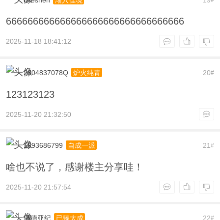
666666666666666666666666666666666
2025-11-18 18:41:12
2304837078Q
20
炉火纯青
#
123123123
2025-11-20 21:32:50
1593686799
21
自成一派
#
啥也不说了，感谢楼主分享哇！
2025-11-20 21:57:54
酒德亚纪
22
已臻大成
#