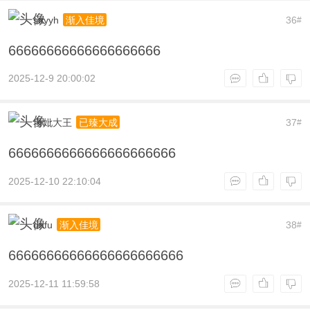
sttyyh
36
渐入佳境
#
66666666666666666666
2025-12-9 20:00:02
考妣大王
37
已臻大成
#
6666666666666666666666
2025-12-10 22:10:04
dafu
38
渐入佳境
#
66666666666666666666666
2025-12-11 11:59:58