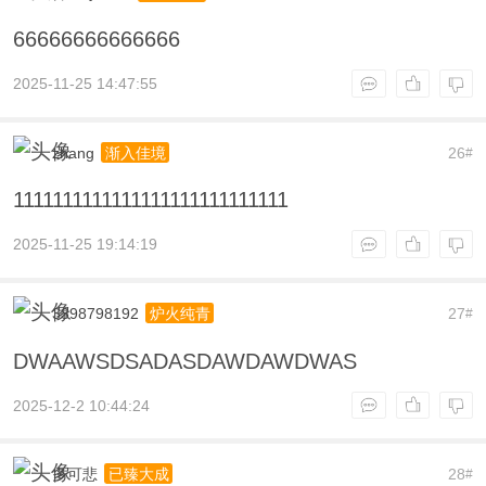
66666666666666
2025-11-25 14:47:55
zhang
26
渐入佳境
#
1111111111111111111111111111
2025-11-25 19:14:19
3398798192
27
炉火纯青
#
DWAAWSDSADASDAWDAWDWAS
2025-12-2 10:44:24
多可悲
28
已臻大成
#