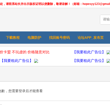
联系站长并出示版权证明以便删除，敬请谅解！（邮箱：hopesyy123@gmail.
下載教程
电脑防护
找回账号密码
论坛APP_发布页
价卡盟 不玩虚的 价格随意对比
【我要租此广告位】
【我要租此广告位】
【我要租此广告位】
抱歉，您需要登录后才能查看
.