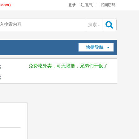
com）
登录
注册用户
找回密码
搜索
搜
快捷导航
索
免费吃外卖，可无限撸，兄弟们干饭了