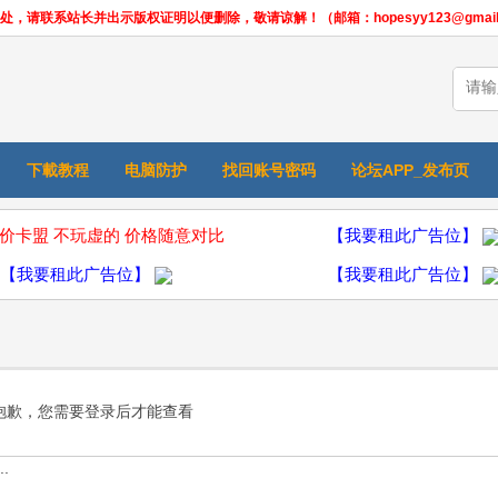
联系站长并出示版权证明以便删除，敬请谅解！（邮箱：hopesyy123@gmail.
下載教程
电脑防护
找回账号密码
论坛APP_发布页
价卡盟 不玩虚的 价格随意对比
【我要租此广告位】
【我要租此广告位】
【我要租此广告位】
抱歉，您需要登录后才能查看
.