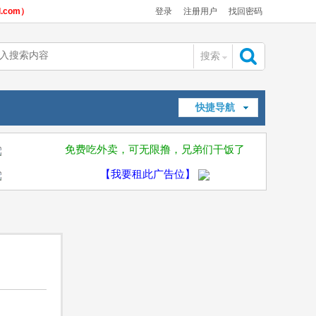
com）
登录
注册用户
找回密码
搜索
搜
快捷导航
索
免费吃外卖，可无限撸，兄弟们干饭了
【我要租此广告位】