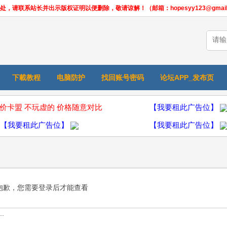
联系站长并出示版权证明以便删除，敬请谅解！（邮箱：hopesyy123@gmail.
下載教程
电脑防护
找回账号密码
论坛APP_发布页
价卡盟 不玩虚的 价格随意对比
【我要租此广告位】
【我要租此广告位】
【我要租此广告位】
抱歉，您需要登录后才能查看
.