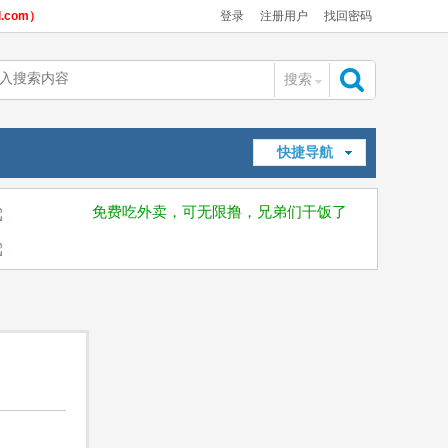
com）
登录
注册用户
找回密码
搜索
搜
快捷导航
索
免费吃外卖，可无限撸，兄弟们干饭了