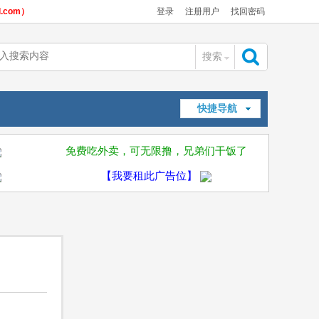
com）
登录
注册用户
找回密码
搜索
搜
快捷导航
索
免费吃外卖，可无限撸，兄弟们干饭了
【我要租此广告位】