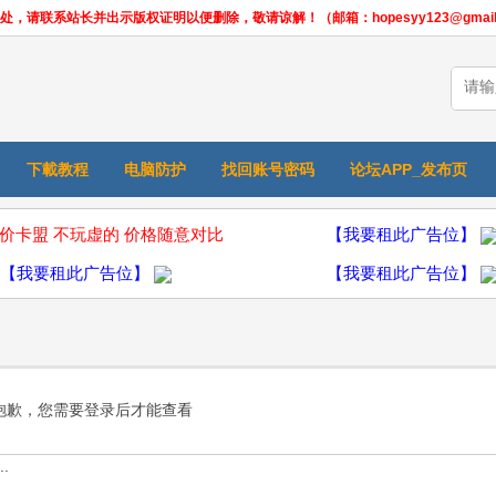
联系站长并出示版权证明以便删除，敬请谅解！（邮箱：hopesyy123@gmail.
下載教程
电脑防护
找回账号密码
论坛APP_发布页
价卡盟 不玩虚的 价格随意对比
【我要租此广告位】
【我要租此广告位】
【我要租此广告位】
抱歉，您需要登录后才能查看
.