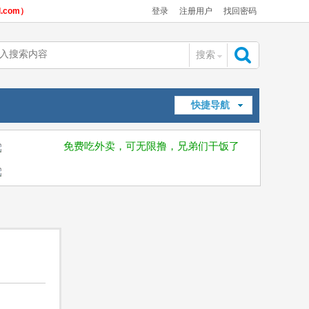
com）
登录
注册用户
找回密码
搜索
搜
快捷导航
索
免费吃外卖，可无限撸，兄弟们干饭了