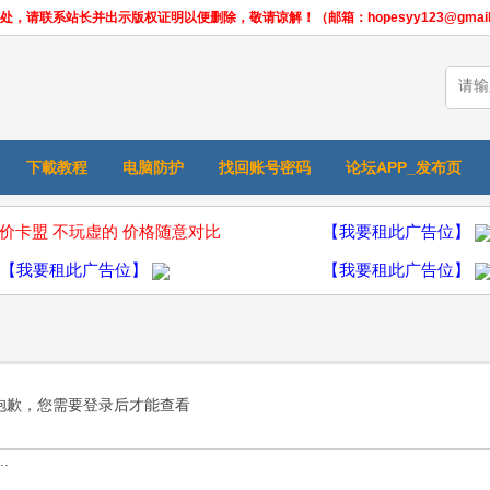
联系站长并出示版权证明以便删除，敬请谅解！（邮箱：hopesyy123@gmail.
下載教程
电脑防护
找回账号密码
论坛APP_发布页
价卡盟 不玩虚的 价格随意对比
【我要租此广告位】
【我要租此广告位】
【我要租此广告位】
抱歉，您需要登录后才能查看
.