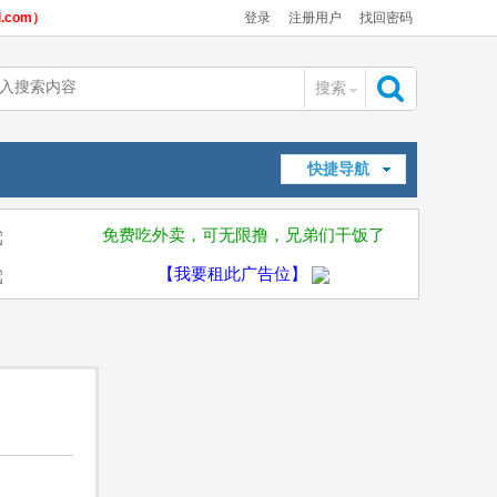
com）
登录
注册用户
找回密码
搜索
搜
快捷导航
索
免费吃外卖，可无限撸，兄弟们干饭了
【我要租此广告位】