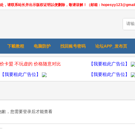
联系站长并出示版权证明以便删除，敬请谅解！（邮箱：hopesyy123@gmail.
下載教程
电脑防护
找回账号密码
论坛APP_发布页
价卡盟 不玩虚的 价格随意对比
【我要租此广告位】
【我要租此广告位】
【我要租此广告位】
抱歉，您需要登录后才能查看
.