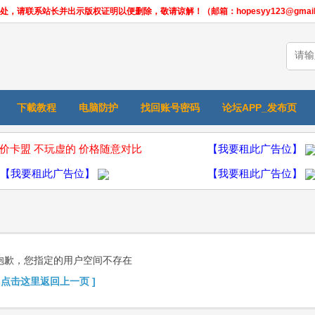
联系站长并出示版权证明以便删除，敬请谅解！（邮箱：hopesyy123@gmail.
下載教程
电脑防护
找回账号密码
论坛APP_发布页
价卡盟 不玩虚的 价格随意对比
【我要租此广告位】
【我要租此广告位】
【我要租此广告位】
抱歉，您指定的用户空间不存在
[ 点击这里返回上一页 ]