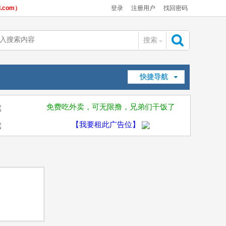
com）
登录
注册用户
找回密码
搜索
搜
快捷导航
索
免费吃外卖，可无限撸，兄弟们干饭了
【我要租此广告位】