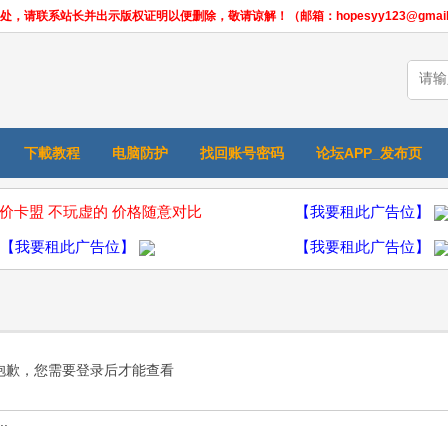
联系站长并出示版权证明以便删除，敬请谅解！（邮箱：hopesyy123@gmail.
下載教程
电脑防护
找回账号密码
论坛APP_发布页
价卡盟 不玩虚的 价格随意对比
【我要租此广告位】
【我要租此广告位】
【我要租此广告位】
抱歉，您需要登录后才能查看
.