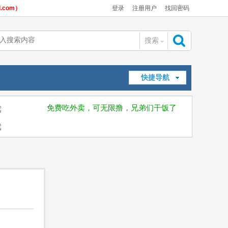
com）
登录
注册用户
找回密码
搜索
搜
快捷导航
索
免费吃外卖，可无限撸，兄弟们干饭了