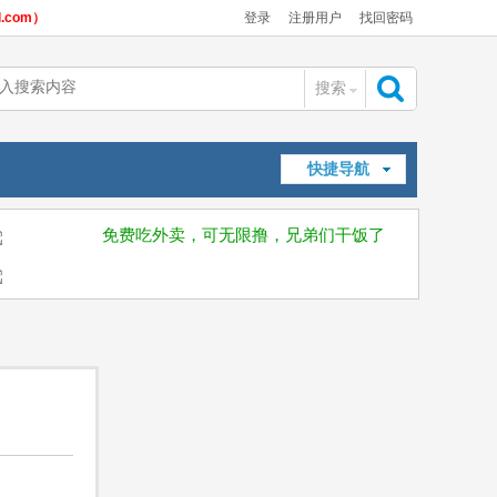
com）
登录
注册用户
找回密码
搜索
搜
快捷导航
索
免费吃外卖，可无限撸，兄弟们干饭了