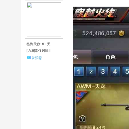
签到天数: 81 天
[LV.6]常住居民II
发消息