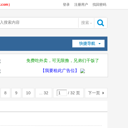
com）
登录
注册用户
找回密码
搜索
搜
快捷导航
索
免费吃外卖，可无限撸，兄弟们干饭了
【我要租此广告位】
8
9
10
... 32
/ 32 页
下一页