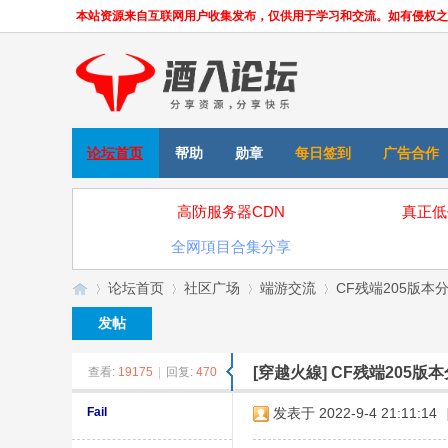
本站资源来自互联网用户收集发布，仅供用于学习和交流。如有侵权之处，请
论坛首页
帮助
勋章
每日签到
广告合作
高防服务器CDN
真正低
全网項目合集分享
论坛首页
社区广场
端游交流
CF残端205版
发帖
[穿越火線]
CF残端205版
查看:
19175
|
回复:
470
»
›
›
›
Fail
发表于 2022-9-4 21:11:14