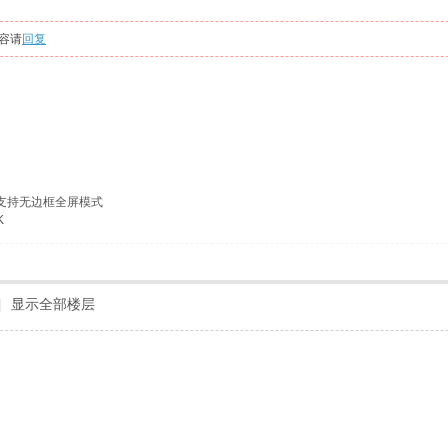
容请
回复
 支持无边框全屏模式
K
|
显示全部楼层
！