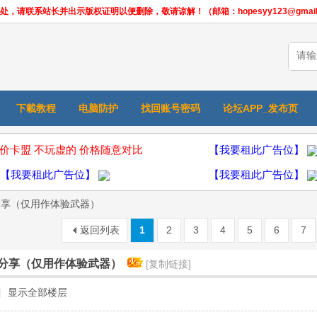
联系站长并出示版权证明以便删除，敬请谅解！（邮箱：hopesyy123@gmail.
下載教程
电脑防护
找回账号密码
论坛APP_发布页
价卡盟 不玩虚的 价格随意对比
【我要租此广告位】
【我要租此广告位】
【我要租此广告位】
本分享（仅用作体验武器）
返回列表
1
2
3
4
5
6
7
本分享（仅用作体验武器）
[复制链接]
|
显示全部楼层