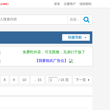
com）
登录
注册用户
找回密码
搜索
搜
快捷导航
索
免费吃外卖，可无限撸，兄弟们干饭了
【我要租此广告位】
8
9
10
... 15
/ 15 页
下一页