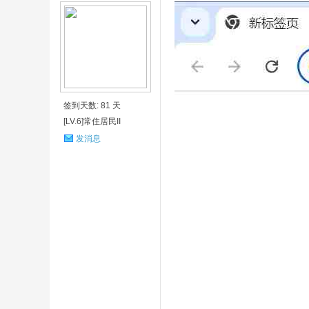
签到天数: 81 天
[LV.6]常住居民II
发消息