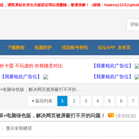
联系站长并出示版权证明以便删除，敬请谅解！（邮箱：hopesyy123@gmail.
下載教程
电脑防护
找回账号密码
论坛APP_发布页
价卡盟 不玩虚的 价格随意对比
【我要租此广告位】
【我要租此广告位】
【我要租此广告位】
+电脑绿色版，解决网页被屏蔽打不开的 ...
返回列表
1
2
3
4
5
6
7
卓+电脑绿色版，解决网页被屏蔽打不开的问题！
[复制链接]
|
显示全部楼层