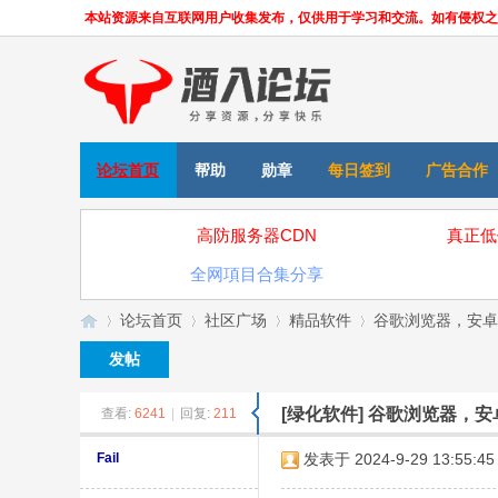
本站资源来自互联网用户收集发布，仅供用于学习和交流。如有侵权之处，请
论坛首页
帮助
勋章
每日签到
广告合作
高防服务器CDN
真正低
全网項目合集分享
论坛首页
社区广场
精品软件
谷歌浏览器，安卓
发帖
[绿化软件]
谷歌浏览器，安
查看:
6241
|
回复:
211
»
›
›
›
Fail
发表于 2024-9-29 13:55:45