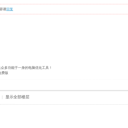
容请
回复
，集众多功能于一身的电脑优化工具！
免费版
|
显示全部楼层