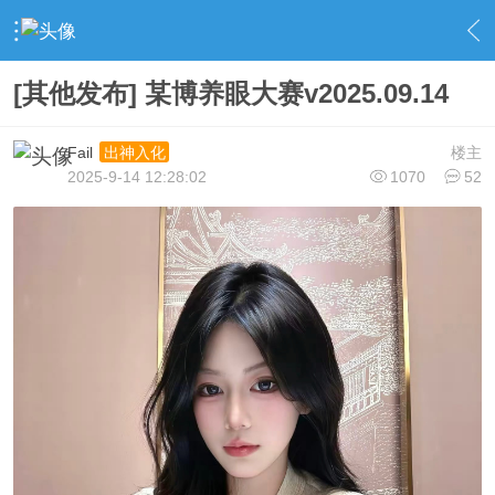
›
社区广场
›
资源杂烩
›
内容
[其他发布] 某博养眼大赛v2025.09.14
Fail
楼主
出神入化
2025-9-14 12:28:02
1070
52