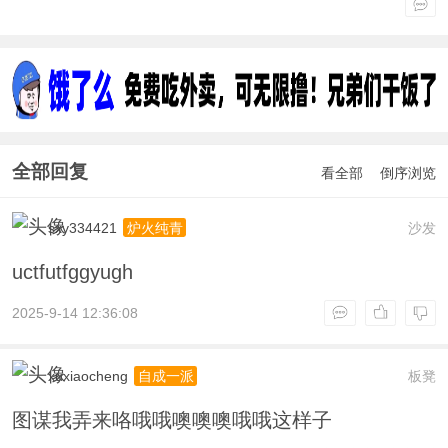
全部回复
看全部
倒序浏览
sxy334421
沙发
炉火纯青
uctfutfggyugh
2025-9-14 12:36:08
xuxiaocheng
板凳
自成一派
图谋我弄来咯哦哦噢噢噢哦哦这样子