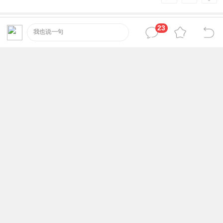
23
锦衣卫
17
自成一派
#
我也说一句
反反复复付付付付付付付付付付付付付付付付付
付付付付付付付
https://www.2fzb.com/static/image/smiley/upx2/354.gif
2026-6-2 03:29:43
AHJ666
18
已臻大成
#
66666666666
2026-6-6 03:47:44