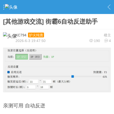
›
社区广场
›
端游交流
›
内容
[其他游戏交流] 街霸6自动反迸助手
KC794
楼主
炉火纯青
2026-6-3 19:47:50
190
4
亲测可用 自动反迸