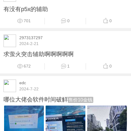
有没有p5x的辅助
701
0
0
2973137297
2024-2-21
求萤火突击辅助啊啊啊啊啊
672
1
0
edc
2024-7-22
哪位大佬会软件时间破觧
售价10金钱