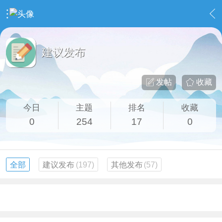
›
社区事务
›
建议发布
建议发布
发帖
收藏
今日
主题
排名
收藏
0
254
17
0
全部
建议发布
(197)
其他发布
(57)