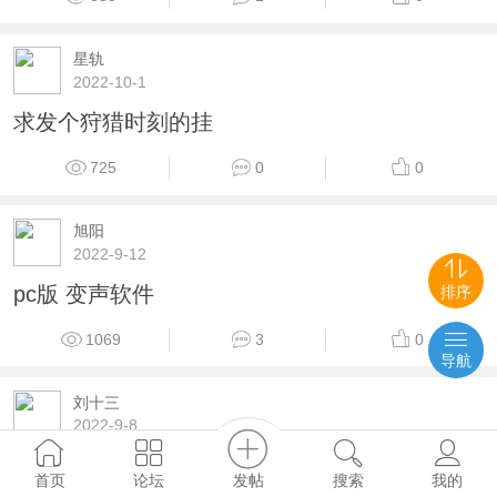
星轨
2022-10-1
求发个狩猎时刻的挂
725
0
0
旭阳
2022-9-12
pc版 变声软件
排序
1069
3
0
导航
刘十三
2022-9-8
求个地下城堡3的修改啊带佬
发帖
首页
论坛
搜索
我的