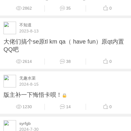
2862
35
0
不知道
2023-8-13
大佬们搞个se原tl km qa（ have fun）原qt内置
QQ吧
2614
38
0
无趣水渠
2024-8-15
版主补一下悔悟卡呗！
1230
14
0
syrfgb
2024-7-30