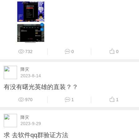
732
0
0
降灾
2023-8-14
有没有曙光英雄的直装？？
970
1
1
降灾
2023-9-29
求 去软件qq群验证方法