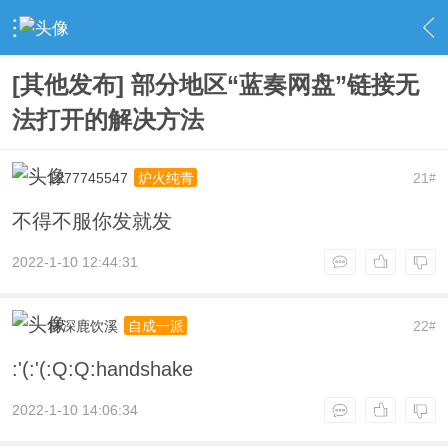
›
社区广场
›
资源杂烩
›
内容
[其他发布] 部分地区“蓝奏网盘”链接无
法打开的解决方法
1277745547
21
炉火纯青
#
不得不服你发就发
2022-1-10 12:44:31
林深鹿饮溪
22
自成一派
#
:'(:'(:Q:Q:handshake
2022-1-10 14:06:34