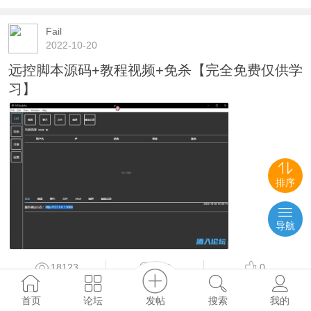
Fail
2022-10-20
远控脚本源码+教程视频+免杀【完全免费仅供学
习】
排序
导航
18123
528
0
发帖
首页
论坛
搜索
我的
坤哥丶