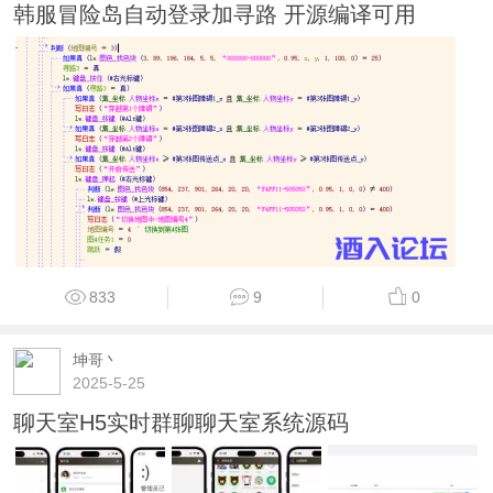
韩服冒险岛自动登录加寻路 开源编译可用
833
9
0
坤哥丶
2025-5-25
聊天室H5实时群聊聊天室系统源码