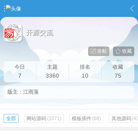
›
社区广场
›
开源交流
开源交流
发帖
收藏
今日
主题
排名
收藏
7
3360
10
75
版主：
江雨落
全部
网站源码
(1071)
模板插件
(68)
其他源码
(4