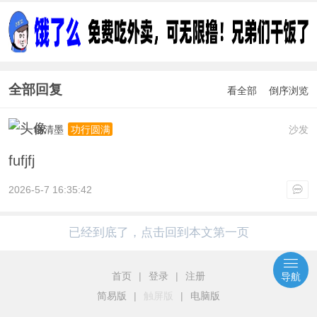
全部回复
看全部
倒序浏览
临清墨
沙发
功行圆满
fufjfj
2026-5-7 16:35:42
已经到底了，点击回到本文第一页
首页
|
登录
|
注册
导航
简易版
|
触屏版
|
电脑版