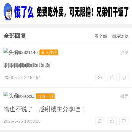
全部回复
看全部
倒序浏览
1792821140
沙发
渐入佳境
啊啊啊啊啊啊啊啊
2026-5-24 22:52:54
nenxiaozi1
板凳
自成一派
啥也不说了，感谢楼主分享哇！
2026-5-25 19:39:28