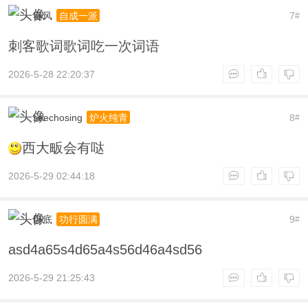
春风
7
自成一派
#
刺客歌词歌词吃一次词语
2026-5-28 22:20:37
seechosing
8
炉火纯青
#
西大畈会有哒
2026-5-29 02:44:18
卧底
9
功行圆满
#
asd4a65s4d65a4s56d46a4sd56
2026-5-29 21:25:43