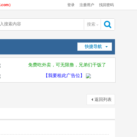
com）
登录
注册用户
找回密码
搜索
搜
快捷导航
索
免费吃外卖，可无限撸，兄弟们干饭了
【我要租此广告位】
返回列表