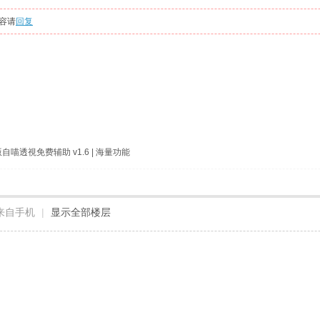
容请
回复
内部版自喵透視免费辅助 v1.6 | 海量功能
来自手机
|
显示全部楼层