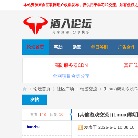
本站资源来自互联网用户收集发布，仅供用于学习和交流。如有侵权之处，请
论坛首页
帮助
勋章
每日签到
广告合作
高防服务器CDN
真正低
全网項目合集分享
论坛首页
社区广场
端游交流
(Linux)黎明杀机Dea
发帖
[其他游戏交流]
(Linux)黎
查看:
148
|
回复:
10
»
›
›
›
banzhu
发表于 2026-6-1 10:38:18