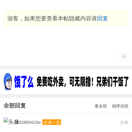
游客，如果您要查看本帖隐藏内容请
回复
全部回复
看全部
倒序浏览
3132855423w
沙发
自成一派