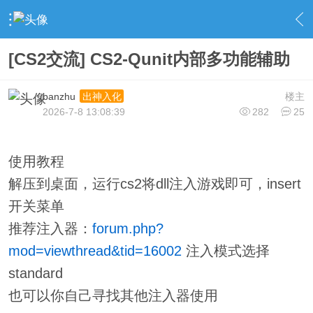
›
社区广场
›
端游交流
›
内容
[CS2交流] CS2-Qunit内部多功能辅助
banzhu
楼主
出神入化
2026-7-8 13:08:39
282
25
使用教程
解压到桌面，运行cs2将dll注入游戏即可，insert
开关菜单
推荐注入器：
forum.php?
mod=viewthread&tid=16002
注入模式选择
standard
也可以你自己寻找其他注入器使用