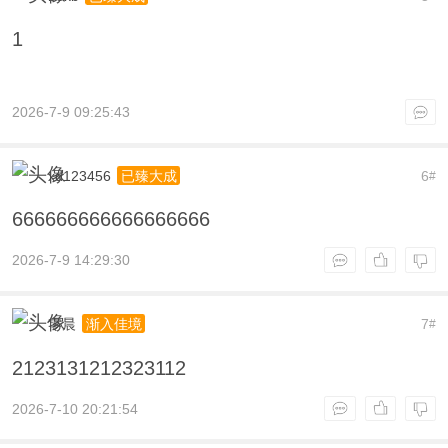
1
2026-7-9 09:25:43
xd123456
6
已臻大成
#
666666666666666666
2026-7-9 14:29:30
零晨
7
渐入佳境
#
2123131212323112
2026-7-10 20:21:54