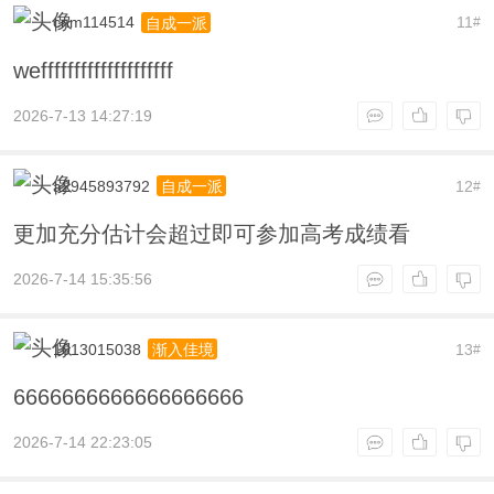
cnm114514
11
自成一派
#
weffffffffffffffffffff
2026-7-13 14:27:19
a2945893792
12
自成一派
#
更加充分估计会超过即可参加高考成绩看
2026-7-14 15:35:56
1013015038
13
渐入佳境
#
6666666666666666666
2026-7-14 22:23:05