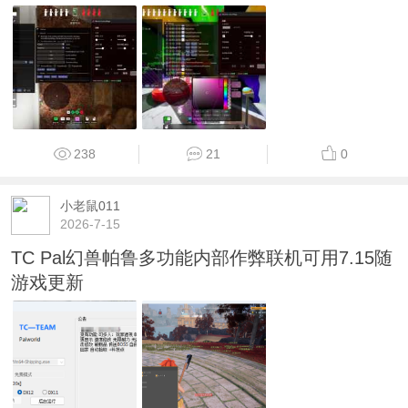
238
21
0
小老鼠011
2026-7-15
TC Pal幻兽帕鲁多功能内部作弊联机可用7.15随
游戏更新