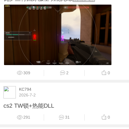
309
2
0
KC794
2026-7-2
cs2 TW锁+热能DLL
291
31
0