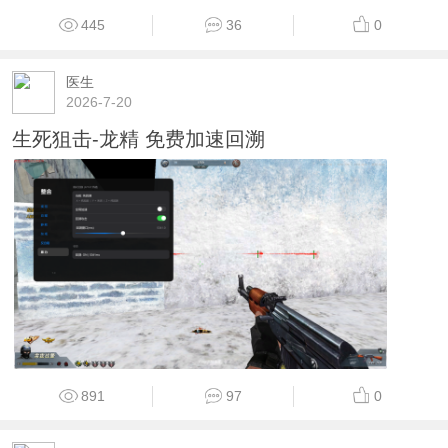
445
36
0
医生
2026-7-20
生死狙击-龙精 免费加速回溯
891
97
0