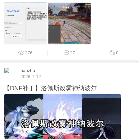
276
27
0
banzhu
2026-7-12
【DNF补丁】洛佩斯改雾神纳波尔