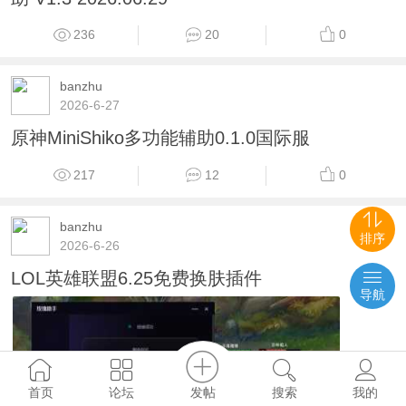
236
20
0
banzhu
2026-6-27
原神MiniShiko多功能辅助0.1.0国际服
217
12
0
banzhu
排序
2026-6-26
LOL英雄联盟6.25免费换肤插件
导航
发帖
首页
论坛
搜索
我的