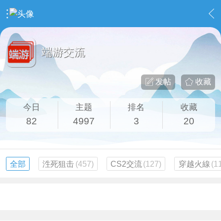
›
社区广场
›
端游交流
端游交流
发帖
收藏
今日
主题
排名
收藏
82
4997
3
20
全部
泩死狙击
(457)
CS2交流
(127)
穿越火線
(1