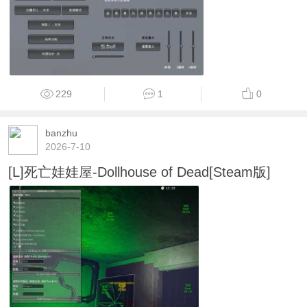
229
1
0
banzhu
2026-7-10
[L]死亡娃娃屋-Dollhouse of Dead[Steam版]