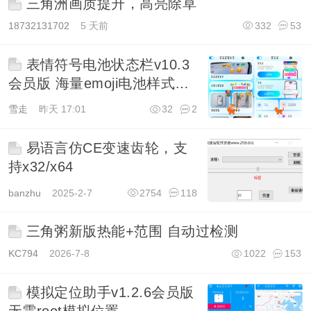
三角洲画质提升，高亮除草
18732131702
5 天前
332
53
表情符号电池状态栏v10.3
会员版 海量emoji电池样式定
义状态栏图标
雪走
昨天 17:01
32
2
易语言仿CE变速齿轮，支
持x32/x64
banzhu
2025-2-7
2754
118
三角粥新版热能+范围 自动过检测
KC794
2026-7-8
1022
153
模拟定位助手v1.2.6会员版