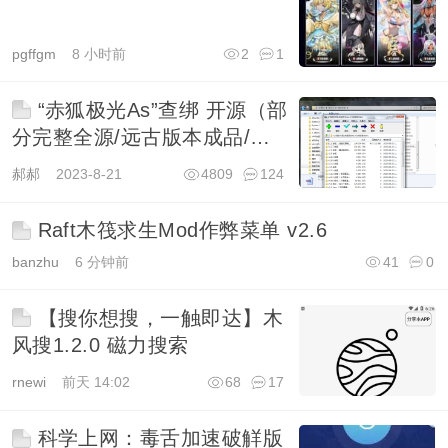
pgffgm
8 小时前
2
1
“赤狐极光As”查绑 开源（部
分完整全源/远古版本成品/残
源/API/logo）
郝郝
2023-8-21
4809
124
Raft木筏求生Mod作弊菜单 v2.6
banzhu
6 分钟前
41
0
【搜你想搜，一触即达】木
风搜1.2.0 磁力搜索
rnewi
前天 14:02
68
17
科学上网：毒舌加速破觧版