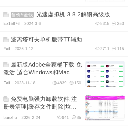
光速虚拟机 3.8.2解锁高级版
售价5金钱
lsx15976
2024-3-6
8315
253
逃离塔可夫单机版带TT辅助
Fail
2025-1-12
2711
115
最新版Adobe全家桶下载 免
激活 适合Windows和Mac
Fail
2023-11-18
4839
150
免费电脑强力卸载软件,注
册表清理|缓存文件删除|垃圾清
理
banzhu
2026-2-24
941
85