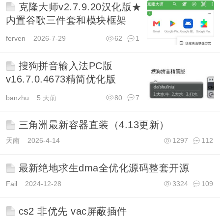
克隆大师v2.7.9.20汉化版★
内置谷歌三件套和模块框架
ferven
2026-7-29
62
1
搜狗拼音输入法PC版
v16.7.0.4673精简优化版
banzhu
5 天前
80
7
三角洲最新容器直装（4.13更新）
天南
2026-4-14
1297
112
最新绝地求生dma全优化源码整套开源
Fail
2024-12-28
3324
109
cs2 非优先 vac屏蔽插件