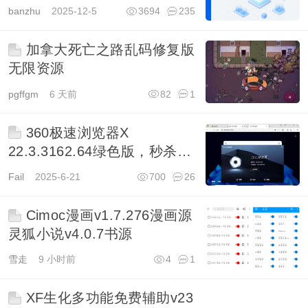
banzhu
2025-12-5
3694
235
加拿大死亡之路乱码修复版
无限资源
pgffgm
6 天前
82
1
360极速浏览器X
22.3.3162.64绿色版，秒杀原
版！
Fail
2025-6-21
700
26
Cimoc漫画v1.7.276漫画源
灵狐小说v4.0.7书源
雪走
9 小时前
4
1
XF生化多功能免费辅助v23