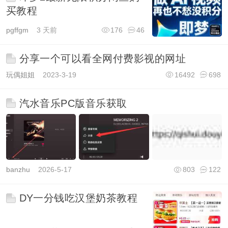
买教程
pgffgm
3 天前
176
46
分享一个可以看全网付费影视的网址
玩偶姐姐
2023-3-19
16492
698
汽水音乐PC版音乐获取
banzhu
2026-5-17
803
122
DY一分钱吃汉堡奶茶教程