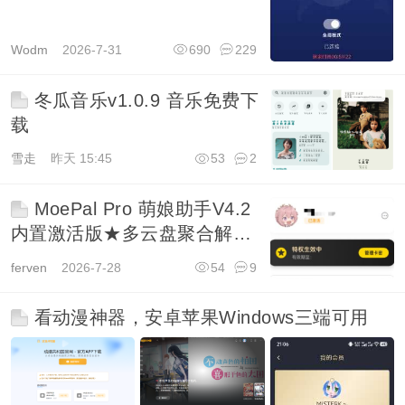
Wodm
2026-7-31
690
229
冬瓜音乐v1.0.9 音乐免费下
载
雪走
昨天 15:45
53
2
MoePal Pro 萌娘助手V4.2
内置激活版★多云盘聚合解析
工具
ferven
2026-7-28
54
9
看动漫神器，安卓苹果Windows三端可用