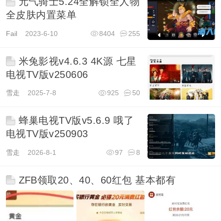
元气骑士5.24全解锁全人物
全皮肤内置菜单
Fail
2023-6-10
8404
255
米兔影视v4.6.3 4K源 七星
电视TV版v250606
雪走
2025-7-8
925
50
蜂巢电视TV版v5.6.9 哦了
电视TV版v250903
雪走
2026-8-1
97
8
ZFB领取20、40、60红包 基本都有