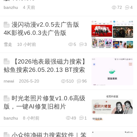
banzhu
4 天前
72
4
漫闪动漫v2.0.5去广告版
4K影视v6.0.3去广告版
雪走
10 小时前
5
3
【2026地表最强磁力搜索】
鲸鱼搜索26.05.20.13 BT搜索
rnewi
2026-5-20
510
96
时光老照片修复v1.0.6高级
版，一键AI修复旧相片
banzhu
8 小时前
49
1
小众纯净磁力搜索软件｜笨