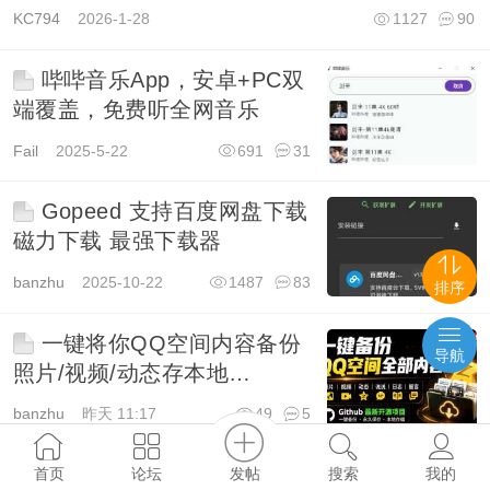
KC794
2026-1-28
1127
90
哔哔音乐App，安卓+PC双
端覆盖，免费听全网音乐
Fail
2025-5-22
691
31
Gopeed 支持百度网盘下载
磁力下载 最强下载器
banzhu
2025-10-22
1487
83
排序
一键将你QQ空间内容备份
导航
照片/视频/动态存本地
QzoneArchive
banzhu
昨天 11:17
49
5
常用6G音效合集 970+首宣
发帖
首页
论坛
搜索
我的