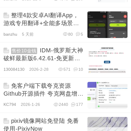
整理4款安卓AI翻译App，
游戏专用翻译+全能多场景翻
译
banzhu
5 天前
80
5
IDM-俄罗斯大神
售价10金钱
破鲜最新版6.42.61-免更新不
弹窗【第二次更...
130084130
2026-2-28
571
10
免客户端下载夸克资源
Github开源插件 夸克网盘增强
下载助手
KC794
2026-1-26
2440
177
pixiv镜像网站免登陆 免番
使用-PixivNow