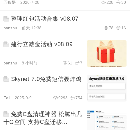
五条悟
2026-7-28
228
30
整理红包活动合集 v08.07
banzhu
前天 12:38
78
16
建行立减金活动 v08.09
banzhu
8 小时前
61
7
Skynet 7.0免费短信轰炸鸡
Fail
2025-9-9
9293
754
免费C盘清理神器 松腾出几
十G空间 支持C盘迁移
Windows Cleaner