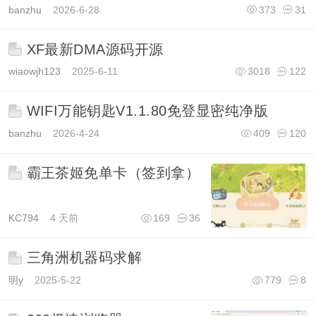
banzhu
2026-6-28
373
31
XF最新DMA源码开源
wiaowjh123
2025-6-11
3018
122
WIFI万能钥匙V1.1.80免登显密纯净版
banzhu
2026-4-24
409
120
霸王茶姬免单卡（签到拿）
KC794
4 天前
169
36
三角洲机器码求解
明y
2025-5-22
779
8