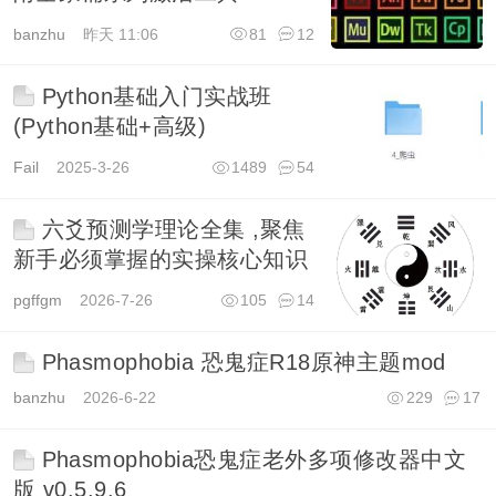
banzhu
昨天 11:06
81
12
Python基础入门实战班
(Python基础+高级)
Fail
2025-3-26
1489
54
六爻预测学理论全集 ,聚焦
新手必须掌握的实操核心知识
pgffgm
2026-7-26
105
14
Phasmophobia 恐鬼症R18原神主题mod
banzhu
2026-6-22
229
17
Phasmophobia恐鬼症老外多项修改器中文
版 v0.5.9.6