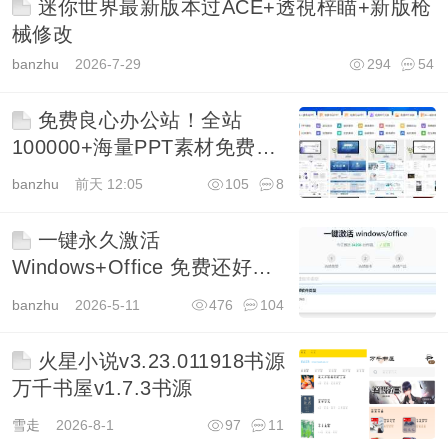
迷你世界最新版本过ACE+透視梓瞄+新版枪
械修改
banzhu
2026-7-29
294
54
免费良心办公站！全站
100000+海量PPT素材免费下
载
banzhu
前天 12:05
105
8
一键永久激活
Windows+Office 免费还好用
KMS
banzhu
2026-5-11
476
104
火星小说v3.23.011918书源
万千书屋v1.7.3书源
雪走
2026-8-1
97
11