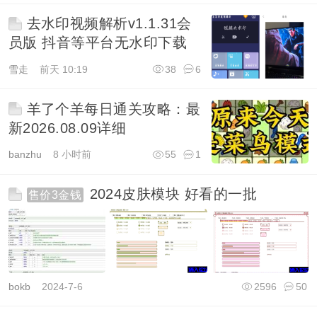
去水印视频解析v1.1.31会
员版 抖音等平台无水印下载
雪走
前天 10:19
38
6
羊了个羊每日通关攻略：最
新2026.08.09详细
banzhu
8 小时前
55
1
2024皮肤模块 好看的一批
售价3金钱
bokb
2024-7-6
2596
50