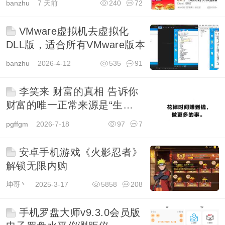
banzhu
7 天前
240
72
VMware虚拟机去虚拟化
DLL版，适合所有VMware版本
banzhu
2026-4-12
535
91
李笑来 财富的真相 告诉你
财富的唯一正常来源是“生
产”...
pgffgm
2026-7-18
97
7
安卓手机游戏《火影忍者》
解锁无限内购
坤哥丶
2025-3-17
5858
208
手机罗盘大师v9.3.0会员版