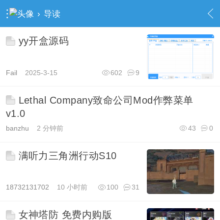
›
导读
yy开盒源码
Fail
2025-3-15
602
9
Lethal Company致命公司Mod作弊菜单
v1.0
banzhu
2 分钟前
43
0
满听力三角洲行动S10
18732131702
10 小时前
100
31
女神塔防 免费内购版