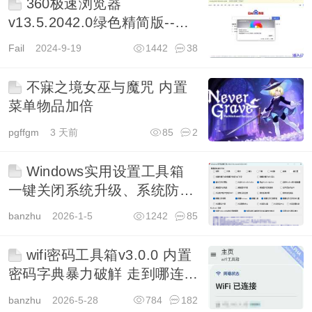
360极速浏览器
v13.5.2042.0绿色精简版--集
成Flash34.0.0.321
Fail
2024-9-19
1442
38
不寐之境女巫与魔咒 内置
菜单物品加倍
pgffgm
3 天前
85
2
Windows实用设置工具箱
一键关闭系统升级、系统防火
墙等
banzhu
2026-1-5
1242
85
wifi密码工具箱v3.0.0 内置
密码字典暴力破觧 走到哪连到
哪
banzhu
2026-5-28
784
182