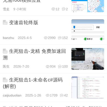
无需root模拟位置
雪走
9 小时前
12
2
变速齿轮终版
banzhu
2025-4-5
2990
152
生死狙击-龙精 免费加速回
溯
医生
2026-7-20
934
100
生死狙击1-未命名c#源码
(解密)
caijiuduolian
2025-1-26
1709
42