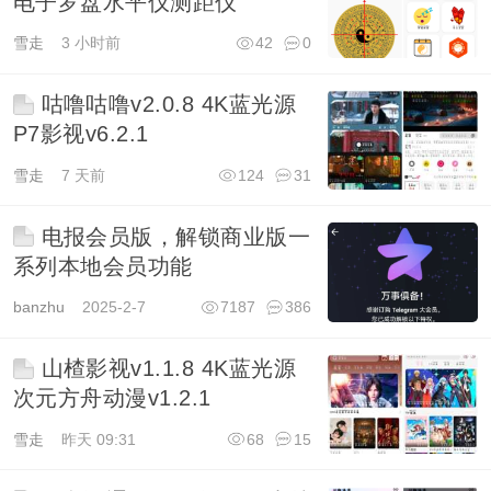
电子罗盘水平仪测距仪
雪走
3 小时前
42
0
咕噜咕噜v2.0.8 4K蓝光源
P7影视v6.2.1
雪走
7 天前
124
31
电报会员版，解锁商业版一
系列本地会员功能
banzhu
2025-2-7
7187
386
山楂影视v1.1.8 4K蓝光源
次元方舟动漫v1.2.1
雪走
昨天 09:31
68
15