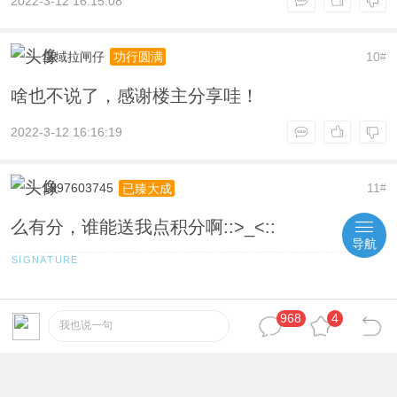
2022-3-12 16:15:08
星域拉闸仔
10
功行圆满
#
啥也不说了，感谢楼主分享哇！
2022-3-12 16:16:19
1397603745
11
已臻大成
#
么有分，谁能送我点积分啊::>_<::
导航
968
4
2022-3-12 16:20:56
我也说一句
srxki7
12
炉火纯青
#