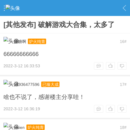
›
社区广场
›
游戏合集
›
内容
[其他发布] 破解游戏大合集，太多了
酸糖啊
16
炉火纯青
#
66666666666
2022-3-12 16:33:53
a1936477596
17
已臻大成
#
啥也不说了，感谢楼主分享哇！
2022-3-12 16:36:19
weien
18
炉火纯青
#