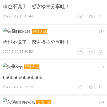
啥也不说了，感谢楼主分享哇！
2022-3-12 16:47:44
2454834196
25
已臻大成
#
啥也不说了，感谢楼主分享哇！
2022-3-12 16:50:52
wsccqq
26
已臻大成
#
666666666666666
2022-3-12 16:53:12
不说话的小松鼠
27
自成一派
#