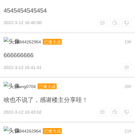
4545454545454
2022-3-12 16:40:00
18844262964
19
已臻大成
#
666666666
2022-3-12 16:41:41
zhang0704
20
已臻大成
#
啥也不说了，感谢楼主分享哇！
2022-3-12 16:43:02
18844262964
21
已臻大成
#