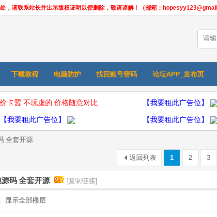
联系站长并出示版权证明以便删除，敬请谅解！（邮箱：hopesyy123@gmail.
下載教程
电脑防护
找回账号密码
论坛APP_发布页
价卡盟 不玩虚的 价格随意对比
【我要租此广告位】
【我要租此广告位】
【我要租此广告位】
码 全套开源
返回列表
1
2
3
跑源码 全套开源
[复制链接]
|
显示全部楼层