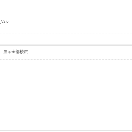
2.0
|
显示全部楼层
！