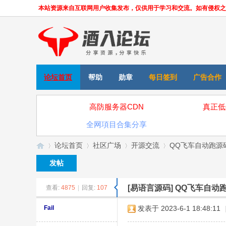
本站资源来自互联网用户收集发布，仅供用于学习和交流。如有侵权之处，请
论坛首页
帮助
勋章
每日签到
广告合作
高防服务器CDN
真正低
全网項目合集分享
论坛首页
社区广场
开源交流
QQ飞车自动跑源
发帖
[易语言源码]
QQ飞车自动
查看:
4875
|
回复:
107
»
›
›
›
Fail
发表于 2023-6-1 18:48:11