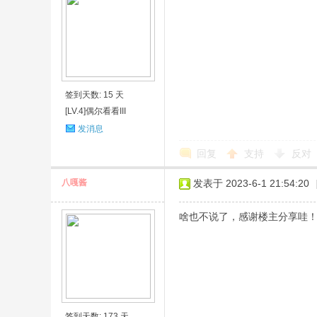
签到天数: 15 天
[LV.4]偶尔看看III
发消息
回复
支持
反对
八嘎酱
发表于 2023-6-1 21:54:20
啥也不说了，感谢楼主分享哇
签到天数: 173 天