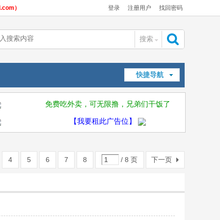
com）
登录
注册用户
找回密码
搜索
搜
快捷导航
索
免费吃外卖，可无限撸，兄弟们干饭了
【我要租此广告位】
4
5
6
7
8
/ 8 页
下一页