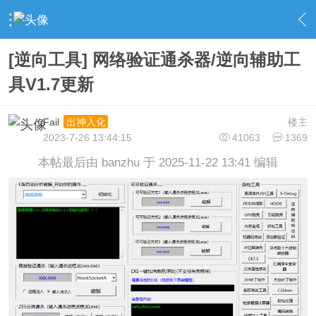
›
社区广场
›
逆向交流
›
内容
[逆向工具] 网络验证通杀器/逆向辅助工
具V1.7更新
Fail
楼主
出神入化
2023-7-26 13:44:15
41063
1369
本帖最后由 banzhu 于 2025-11-22 13:41 编辑