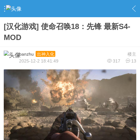
›
社区广场
›
游戏合集
›
内容
[汉化游戏] 使命召唤18：先锋 最新S4-
MOD
banzhu
楼主
出神入化
2025-12-2 18:41:49
317
13