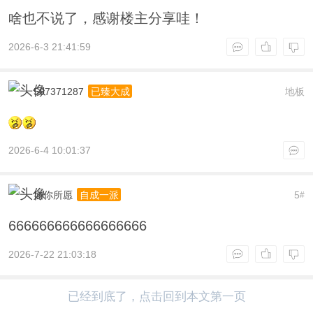
啥也不说了，感谢楼主分享哇！
2026-6-3 21:41:59
507371287
地板
已臻大成
2026-6-4 10:01:37
如你所愿
5
自成一派
#
666666666666666666
2026-7-22 21:03:18
已经到底了，点击回到本文第一页