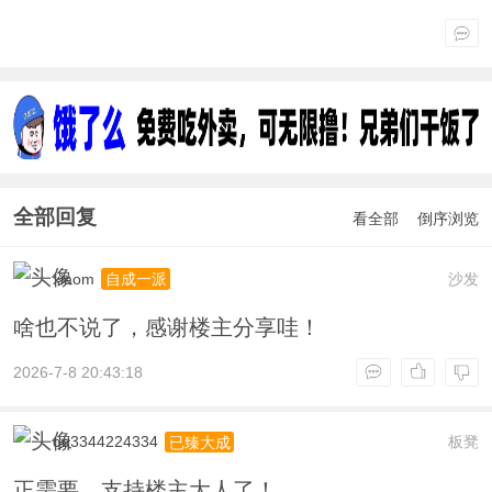
全部回复
看全部
倒序浏览
xiaom
沙发
自成一派
啥也不说了，感谢楼主分享哇！
2026-7-8 20:43:18
qq3344224334
板凳
已臻大成
正需要，支持楼主大人了！