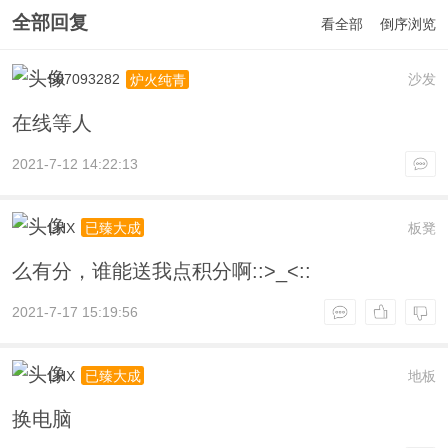
全部回复
看全部
倒序浏览
507093282
沙发
炉火纯青
在线等人
2021-7-12 14:22:13
LHX
板凳
已臻大成
么有分，谁能送我点积分啊::>_<::
2021-7-17 15:19:56
LHX
地板
已臻大成
换电脑