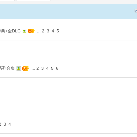
典+全DLC
...
2
3
4
5
丨系列合集
...
2
3
4
5
6
2
3
4