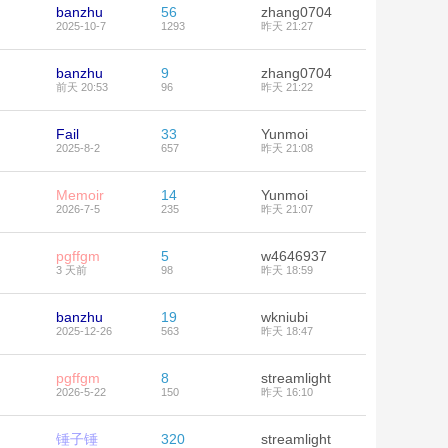
banzhu
56
zhang0704
2025-10-7
1293
昨天 21:27
banzhu
9
zhang0704
前天 20:53
96
昨天 21:22
Fail
33
Yunmoi
2025-8-2
657
昨天 21:08
Memoir
14
Yunmoi
2026-7-5
235
昨天 21:07
pgffgm
5
w4646937
3 天前
98
昨天 18:59
banzhu
19
wkniubi
2025-12-26
563
昨天 18:47
pgffgm
8
streamlight
2026-5-22
150
昨天 16:10
锤子锤
320
streamlight