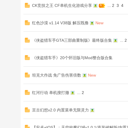
CK竞技之王 CF单机生化游戏分享
...
2
3
4
红色沙漠 v1.14 V38版 解压既撸
New
《侠盗猎车手GTA三部曲重制版》最终版合集
...
2
《侠盗猎车手》20个怀旧版与Mod整合版合集
坦克大作战 免广告伤害倍数
New
红河行动 单机搜打撤
...
2
亘古幻想v2.0 内置菜单无限灵力
【安卓+IOS】：天空的魔幻城v1.0.1/直装破解版/内置