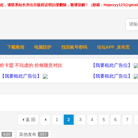
联系站长并出示版权证明以便删除，敬请谅解！（邮箱：hopesyy123@gmail.
下載教程
电脑防护
找回账号密码
论坛APP_发布页
价卡盟 不玩虚的 价格随意对比
【我要租此广告位】
【我要租此广告位】
【我要租此广告位】
返 回
1
2
3
4
5
6
7
449
其他发布
397