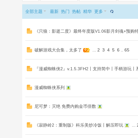
全部主题
最新
热门
热帖
精华
更多
《只狼：影逝二度》最终年度版V1.06影月剑魂+预购特
破解游戏大合集，太多了
...
2
3
4
5
6
..
65
『漫威蜘蛛侠2』v.1.5.3FH2丨支持简中丨手柄游玩
漫威蜘蛛侠系列
尼可梦：灭绝 免费内购金币倍数
《寂静岭2：重制版》科乐美炒冷饭丨解压即玩
...