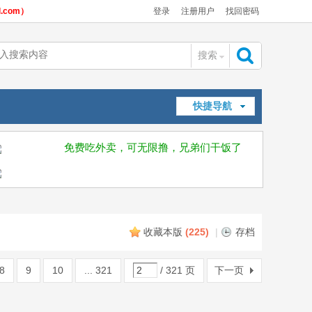
com）
登录
注册用户
找回密码
搜索
搜
快捷导航
索
免费吃外卖，可无限撸，兄弟们干饭了
收藏本版
(
225
)
|
存档
8
9
10
... 321
/ 321 页
下一页