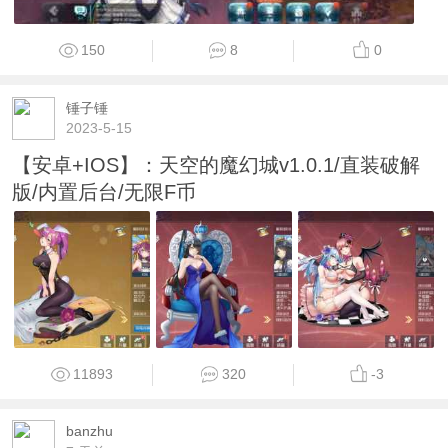
150
8
0
锤子锤
2023-5-15
【安卓+IOS】：天空的魔幻城v1.0.1/直装破解
版/内置后台/无限F币
11893
320
-3
banzhu