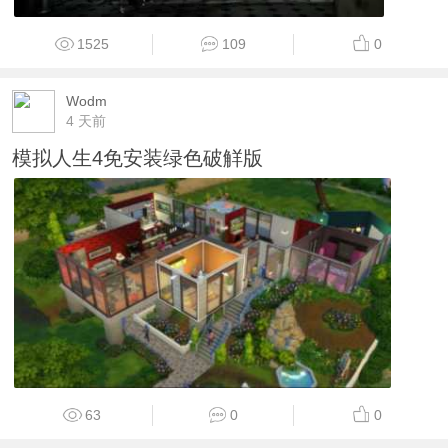
1525
109
0
Wodm
4 天前
模拟人生4免安装绿色破觧版
63
0
0