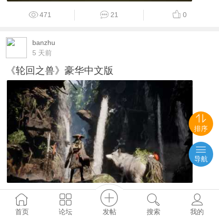
471
21
0
banzhu
5 天前
《轮回之兽》豪华中文版
排序
导航
86
2
0
发帖
首页
论坛
搜索
我的