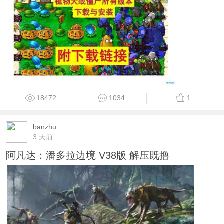
18472
1034
1
banzhu
3 天前
阿凡达：潘多拉边境 V38版 解压既撸