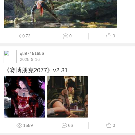
72
0
0
q897451656
2025-9-16
《赛博朋克2077》v2.31
1559
66
0