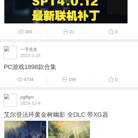
386
21
0
一字先生
2023-3-25
PC游戏1898款合集
4734
199
0
pgffgm
2024-12-8
艾尔登法环黄金树幽影 全DLC 带XG器