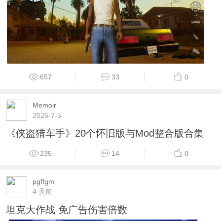
657
33
0
Memoir
2026-7-5
《侠盗猎车手》20个怀旧版与Mod整合版合集
235
14
0
pgffgm
4 天前
坦克大作战 免广告伤害倍数