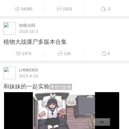
34395
1503
-2
你很火吗
2025-10-3
植物大战僵尸多版本合集
1975
126
0
LH060303
2023-8-24
和妹妹的一起实验
售价2金钱