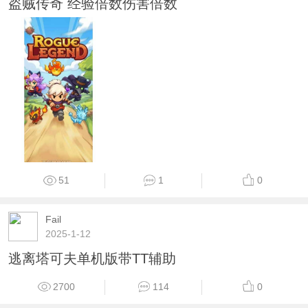
盗贼传奇 经验倍数伤害倍数
51
1
0
Fail
2025-1-12
逃离塔可夫单机版带TT辅助
2700
114
0