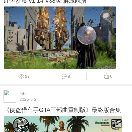
红色沙漠 v1.14 V38版 解压既撸
97
9
0
Fail
2025-8-2
《侠盗猎车手GTA三部曲重制版》最终版合集