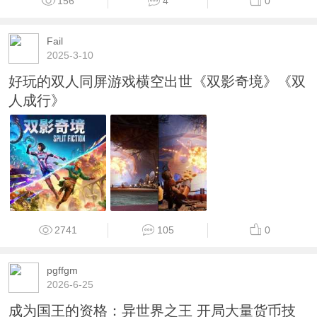
156
4
0
Fail
2025-3-10
好玩的双人同屏游戏横空出世《双影奇境》《双
人成行》
2741
105
0
pgffgm
2026-6-25
成为国王的资格：异世界之王 开局大量货币技