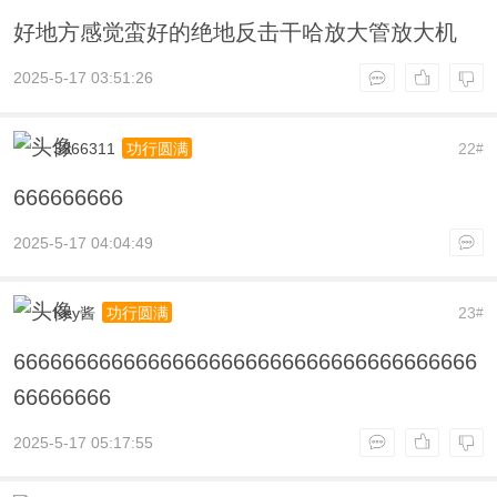
好地方感觉蛮好的绝地反击干哈放大管放大机
2025-5-17 03:51:26
3366311
22
功行圆满
#
666666666
2025-5-17 04:04:49
Key酱
23
功行圆满
#
66666666666666666666666666666666666666
66666666
2025-5-17 05:17:55