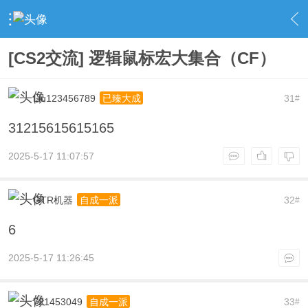
›
社区广场
›
端游交流
›
内容
[CS2交流] 逻辑鼠标宏大集合（CF）
Liu123456789
31
已臻大成
#
31215615615165
2025-5-17 11:07:57
GTR机器
32
自成一派
#
6
2025-5-17 11:26:45
721453049
33
自成一派
#